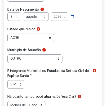
Data de Nascimento
Data de Nascimento
Dia
Mês
Ano
Estado que reside
Município de Atuação
É integrante Municipal ou Estadual da Defesa Civil do
Espírito Santo ?
Há quanto tempo você atua na Defesa Civil?