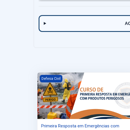
AC
Primeira Resposta em Emergências com Produ
Defesa Civil
Primeira Resposta em Emergências com