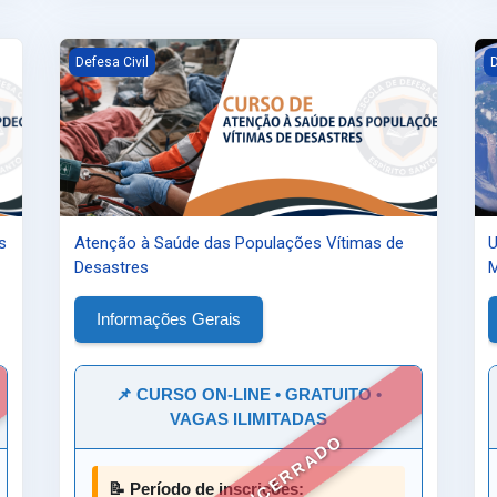
 Resposta (financeira e material)
Atenção à Saúde das Populações Vítimas de Desastres
U
Defesa Civil
D
s
Atenção à Saúde das Populações Vítimas de
U
Desastres
M
Informações Gerais
📌 CURSO ON-LINE • GRATUITO •
VAGAS ILIMITADAS
📝 Período de inscrições: