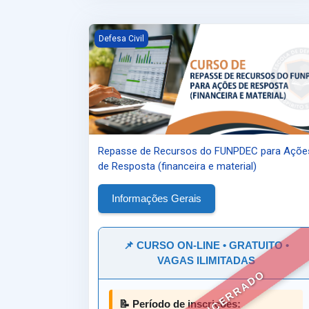
Repasse de Recursos do FUNPDEC para Ações de
Defesa Civil
Repasse de Recursos do FUNPDEC para Açõe
de Resposta (financeira e material)
Informações Gerais
📌 CURSO ON-LINE • GRATUITO •
VAGAS ILIMITADAS
📝 Período de inscrições: