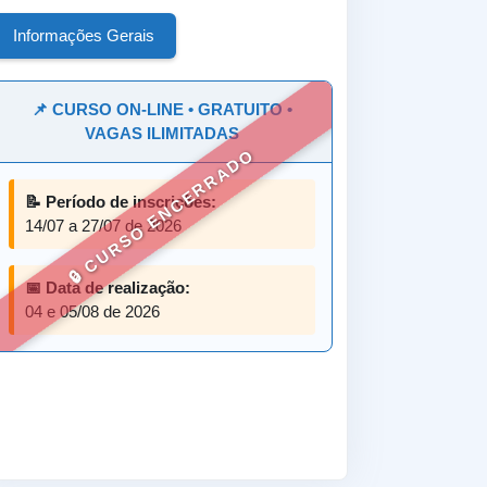
Informações Gerais
📌 CURSO ON-LINE • GRATUITO •
VAGAS ILIMITADAS
🔒 CURSO ENCERRADO
📝 Período de inscrições:
14/07 a 27/07 de 2026
📅 Data de realização:
04 e 05/08 de 2026