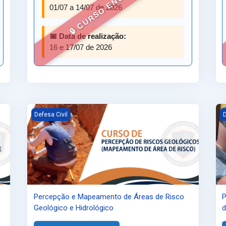
🔒 CURSO ENCERRADO
01/07 a 14/07 de 2026
📅 Data de realização:
16 e 17/07 de 2026
ação de Simulado
Percepção e Mapeamento de Áreas de Risco Geológico e 
P
Defesa Civil
D
Percepção e Mapeamento de Áreas de Risco
P
Geológico e Hidrológico