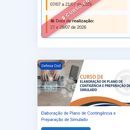
🔒 CURSO ENCERRADO
07/07 a 21/07 de 2026
📅 Data de realização:
27 e 28/07 de 2026
Elaboração de Plano de Contingência e Prepar
Defesa Civil
Elaboração de Plano de Contingência e
Preparação de Simulado