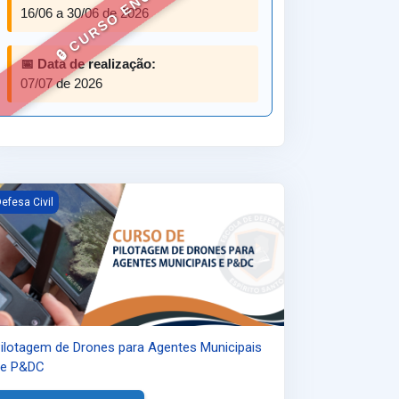
🔒 CURSO ENCERRADO
16/06 a 30/06 de 2026
📅 Data de realização:
07/07 de 2026
Hidrológico
ilotagem de Drones para Agentes Municipais de P&amp;DC
efesa Civil
ilotagem de Drones para Agentes Municipais
de P&DC