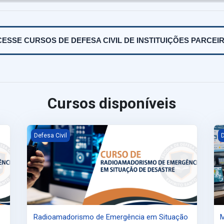
ESSE CURSOS DE DEFESA CIVIL DE INSTITUIÇÕES PARCEI
Cursos disponíveis
tos Perigosos
Radioamadorismo de Emergência em Situação de Desastr
Me
Defesa Civil
D
Radioamadorismo de Emergência em Situação
M