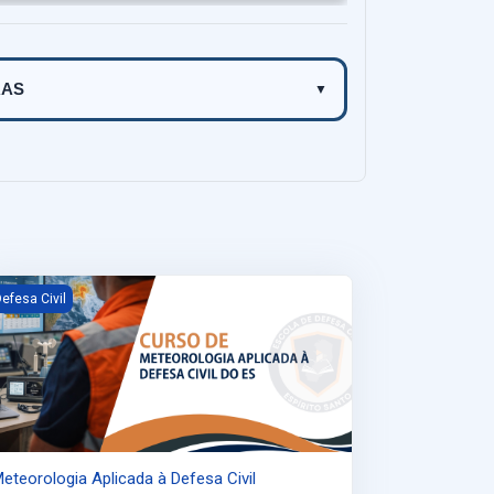
RAS
▼
e
teorologia Aplicada à Defesa Civil
efesa Civil
eteorologia Aplicada à Defesa Civil