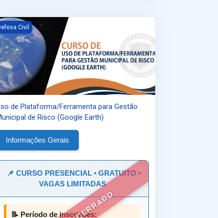
so de Plataforma/Ferramenta para Gestão Municipal de Risco (Googl
efesa Civil
so de Plataforma/Ferramenta para Gestão
unicipal de Risco (Google Earth)
Informações Gerais
📌 CURSO PRESENCIAL • GRATUITO •
VAGAS LIMITADAS
📝 Período de inscrições: